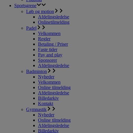
Sportsgrene
Løb og motion
Afdelingsledelse
Onlinetilmelding
Padel
Velkommen
Regler
Betaling / Priser
Faste tider
Pay and play
Sponsorer
Afdelingsledelse
Badminton
Nyheder
Velkommen
Online tilmelding
Afdelingsledelse
Billedarkiv
Kontakt
Gymnastik
Nyheder
Online tilmelding
Afdelingsledelse
Billedarkiv