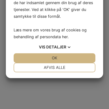
de har indsamlet gennem din brug af deres
tjenester. Ved at klikke på 'OK' giver du
samtykke til disse formål.
Læs mere om vores brug af cookies og
behandling af persondata
her
.
VIS
DETALJER
JA
NEJ
OK
JA
NEJ
NØDVENDIGE
PRÆFERENCER
AFVIS ALLE
JA
NEJ
JA
NEJ
MARKETING
STATISTIK