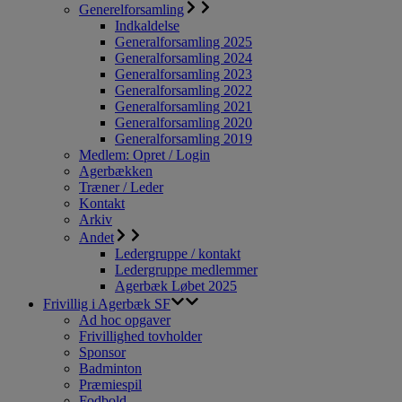
Generelforsamling
Indkaldelse
Generalforsamling 2025
Generalforsamling 2024
Generalforsamling 2023
Generalforsamling 2022
Generalforsamling 2021
Generalforsamling 2020
Generalforsamling 2019
Medlem: Opret / Login
Agerbækken
Træner / Leder
Kontakt
Arkiv
Andet
Ledergruppe / kontakt
Ledergruppe medlemmer
Agerbæk Løbet 2025
Frivillig i Agerbæk SF
Ad hoc opgaver
Frivillighed tovholder
Sponsor
Badminton
Præmiespil
Fodbold