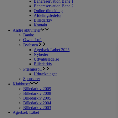
Banereservation Bane 1
Banereservation Bane 2
Online tilmelding
Afdelingsledelse
Billedarkiv
Kontakt
Andre aktiviteter
Banko
Owen Luft
Byfesten
Agerbæk Løbet 2025
Nyheder
Udvalgsledelse
Billedarkiv
Præmiespil
Udtrækninger
Sponsorer
Klubhuset
Billedarkiv 2009
Billedarkiv 2008
Billedarkiv 2005
Billedarkiv 2004
Billedarkiv 2003
Agerbæk Løbet