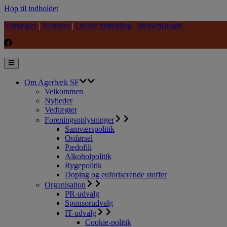
Hop til indholdet
Vedtægter
|
Nyheder
|
Online tilmelding
|
Medlemslogin
Om Agerbæk SF
Velkommen
Nyheder
Vedtægter
Foreningsoplysninger
Samværspolitik
Opførsel
Pædofili
Alkoholpolitik
Rygepolitik
Doping og euforiserende stoffer
Organisation
PR-udvalg
Sponsorudvalg
IT-udvalg
Cookie-politik