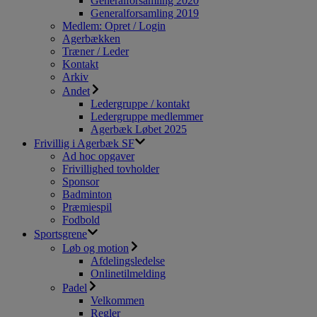
Generalforsamling 2020
Generalforsamling 2019
Medlem: Opret / Login
Agerbækken
Træner / Leder
Kontakt
Arkiv
Andet
Ledergruppe / kontakt
Ledergruppe medlemmer
Agerbæk Løbet 2025
Frivillig i Agerbæk SF
Ad hoc opgaver
Frivillighed tovholder
Sponsor
Badminton
Præmiespil
Fodbold
Sportsgrene
Løb og motion
Afdelingsledelse
Onlinetilmelding
Padel
Velkommen
Regler