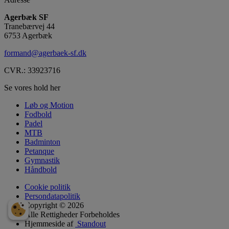
Agerbæk SF
Tranebærvej 44
6753 Agerbæk
formand@agerbaek-sf.dk
CVR.: 33923716
Se vores hold her
Løb og Motion
Fodbold
Padel
MTB
Badminton
Petanque
Gymnastik
Håndbold
Cookie politik
Persondatapolitik
Copyright © 2026
Alle Rettigheder Forbeholdes
Hjemmeside af
Standout