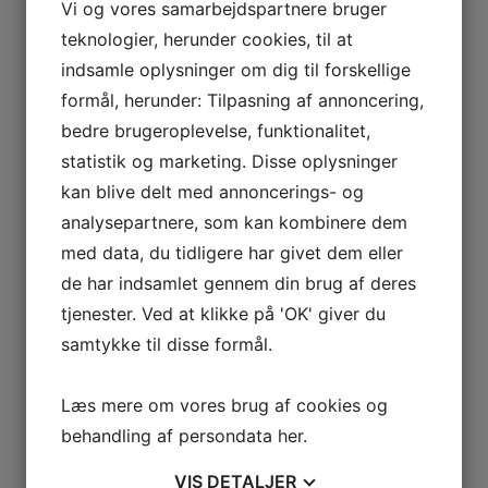
Vi og vores samarbejdspartnere bruger
Faste tider
Pay and play
teknologier, herunder cookies, til at
Sponsorer
indsamle oplysninger om dig til forskellige
Afdelingsledelse
Badminton
formål, herunder: Tilpasning af annoncering,
Nyheder
bedre brugeroplevelse, funktionalitet,
Velkommen
Online tilmelding
statistik og marketing. Disse oplysninger
Afdelingsledelse
kan blive delt med annoncerings- og
Billedarkiv
Kontakt
analysepartnere, som kan kombinere dem
Gymnastik
med data, du tidligere har givet dem eller
Nyheder
Online tilmelding
de har indsamlet gennem din brug af deres
Afdelingsledelse
tjenester. Ved at klikke på 'OK' giver du
Billedarkiv
Fodbold
samtykke til disse formål.
Velkommen
Nyheder
Online tilmelding
Læs mere om vores brug af cookies og
Afdelingsledelse
Samarbejde EFB
behandling af persondata
her
.
Billedarkiv
Kontakt
VIS
DETALJER