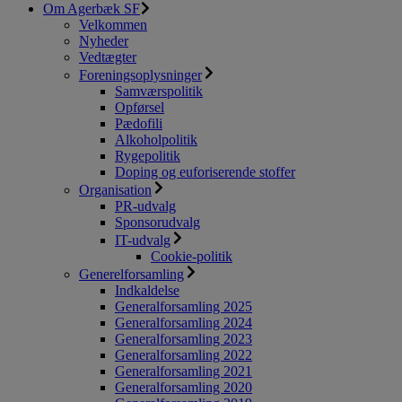
Om Agerbæk SF
Velkommen
Nyheder
Vedtægter
Foreningsoplysninger
Samværspolitik
Opførsel
Pædofili
Alkoholpolitik
Rygepolitik
Doping og euforiserende stoffer
Organisation
PR-udvalg
Sponsorudvalg
IT-udvalg
Cookie-politik
Generelforsamling
Indkaldelse
Generalforsamling 2025
Generalforsamling 2024
Generalforsamling 2023
Generalforsamling 2022
Generalforsamling 2021
Generalforsamling 2020