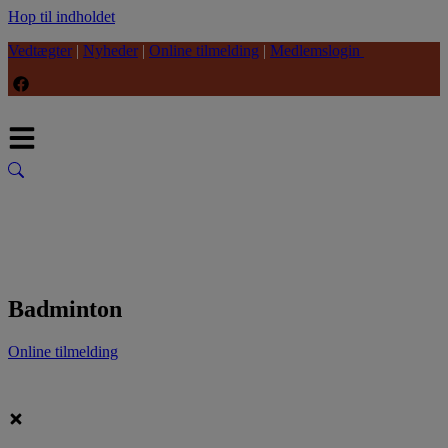
Hop til indholdet
Vedtægter
|
Nyheder
|
Online tilmelding
|
Medlemslogin
Badminton
Online tilmelding