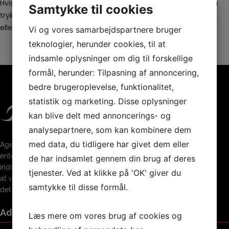
Hvis du har et login, men har glemt adgangskoden kan du du
Samtykke til cookies
trykke på glemt adgangskode i medlemsloginet på forsiden,
eller trykke her
Vi og vores samarbejdspartnere bruger
teknologier, herunder cookies, til at
indsamle oplysninger om dig til forskellige
formål, herunder: Tilpasning af annoncering,
bedre brugeroplevelse, funktionalitet,
statistik og marketing. Disse oplysninger
kan blive delt med annoncerings- og
analysepartnere, som kan kombinere dem
med data, du tidligere har givet dem eller
Agerbæk SF er åben for enhver, hvad
enten det drejer sig om holdsport,
de har indsamlet gennem din brug af deres
individuelle præstationer eller bare det
tjenester. Ved at klikke på 'OK' giver du
at være sammen med andre og nyde
samtykke til disse formål.
det sociale samvær.
Adresse
Læs mere om vores brug af cookies og