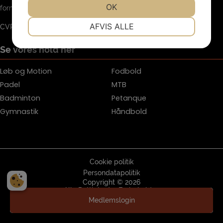
JA
NEJ
OK
JA
NEJ
formand@agerbaek-sf.dk
NØDVENDIGE
PRÆFERENCER
AFVIS ALLE
CVR.: 33923716
JA
NEJ
JA
NEJ
Se vores hold her
MARKETING
STATISTIK
Løb og Motion
Fodbold
Padel
MTB
Badminton
Petanque
Gymnastik
Håndbold
Cookie politik
Persondatapolitik
Copyright © 2026
Alle Rettigheder Forbeholdes
Hjemmeside af
Standout
Medlemslogin