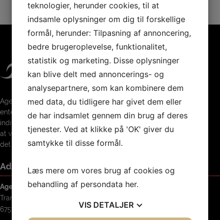
teknologier, herunder cookies, til at
indsamle oplysninger om dig til forskellige
formål, herunder: Tilpasning af annoncering,
bedre brugeroplevelse, funktionalitet,
statistik og marketing. Disse oplysninger
kan blive delt med annoncerings- og
analysepartnere, som kan kombinere dem
med data, du tidligere har givet dem eller
Agerbæk SF er åben for enhver, hvad
enten det drejer sig om holdsport,
de har indsamlet gennem din brug af deres
individuelle præstationer eller bare det
tjenester. Ved at klikke på 'OK' giver du
at være sammen med andre og nyde
samtykke til disse formål.
det sociale samvær.
Adresse
Læs mere om vores brug af cookies og
behandling af persondata
her
.
Agerbæk SF
Tranebærvej 44
VIS
DETALJER
6753 Agerbæk