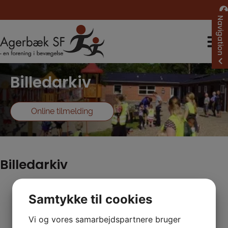
Hop
til
Navigation
indholdet
Billedarkiv
Online tilmelding
Billedarkiv
Samtykke til cookies
Vi og vores samarbejdspartnere bruger