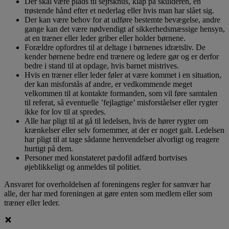
Der skal være plads til sejrsknus, klap på skulderen, en
trøstende hånd efter et nederlag eller hvis man har slået sig.
Der kan være behov for at udføre bestemte bevægelse, andre
gange kan det være nødvendigt af sikkerhedsmæssige hensyn,
at en træner eller leder griber eller holder børnene.
Forældre opfordres til at deltage i børnenes idrætsliv. De
kender børnene bedre end trænere og ledere gør og er derfor
bedre i stand til at opdage, hvis barnet mistrives.
Hvis en træner eller leder føler at være kommet i en situation,
der kan misforstås af andre, er vedkommende meget
velkommen til at kontakte formanden, som vil føre samtalen
til referat, så eventuelle ’fejlagtige’ misforståelser eller rygter
ikke for lov til at spredes.
Alle har pligt til at gå til ledelsen, hvis de hører rygter om
krænkelser eller selv fornemmer, at der er noget galt. Ledelsen
har pligt til at tage sådanne henvendelser alvorligt og reagere
hurtigt på dem.
Personer med konstateret pædofil adfærd bortvises
øjeblikkeligt og anmeldes til politiet.
Ansvaret for overholdelsen af foreningens regler for samvær har
alle, der har med foreningen at gøre enten som medlem eller som
træner eller leder.