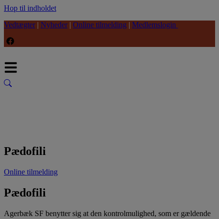
Hop til indholdet
Vedtægter
|
Nyheder
|
Online tilmelding
|
Medlemslogin
Pædofili
Online tilmelding
Pædofili
Agerbæk SF benytter sig at den kontrolmulighed, som er gældende