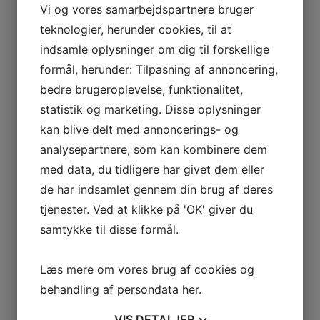
Vi og vores samarbejdspartnere bruger
Generalforsamling 2019
Medlem: Opret / Login
teknologier, herunder cookies, til at
Agerbækken
Træner / Leder
indsamle oplysninger om dig til forskellige
Kontakt
formål, herunder: Tilpasning af annoncering,
Arkiv
Andet
bedre brugeroplevelse, funktionalitet,
Ledergruppe / kontakt
statistik og marketing. Disse oplysninger
Ledergruppe medlemmer
Agerbæk Løbet 2025
kan blive delt med annoncerings- og
Frivillig i Agerbæk SF
analysepartnere, som kan kombinere dem
Ad hoc opgaver
Frivillighed tovholder
med data, du tidligere har givet dem eller
Sponsor
de har indsamlet gennem din brug af deres
Badminton
Præmiespil
tjenester. Ved at klikke på 'OK' giver du
Fodbold
samtykke til disse formål.
Sportsgrene
Løb og motion
Afdelingsledelse
Læs mere om vores brug af cookies og
Onlinetilmelding
Padel
behandling af persondata
her
.
Velkommen
Regler
VIS
DETALJER