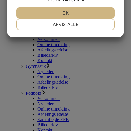
Betaling / Priser
Faste tider
Pay and play
JA
NEJ
OK
JA
NEJ
Sponsorer
NØDVENDIGE
PRÆFERENCER
Afdelingsledelse
AFVIS ALLE
Badminton
JA
NEJ
JA
NEJ
Nyheder
Velkommen
MARKETING
STATISTIK
Online tilmelding
Afdelingsledelse
Billedarkiv
Kontakt
Gymnastik
Nyheder
Online tilmelding
Afdelingsledelse
Billedarkiv
Fodbold
Velkommen
Nyheder
Online tilmelding
Afdelingsledelse
Samarbejde EFB
Billedarkiv
Kontakt