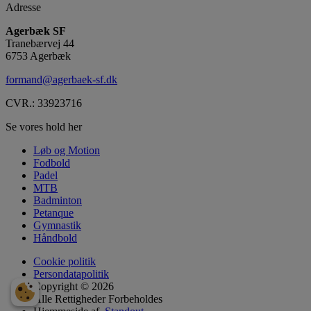
Adresse
Agerbæk SF
Tranebærvej 44
6753 Agerbæk
formand@agerbaek-sf.dk
CVR.: 33923716
Se vores hold her
Løb og Motion
Fodbold
Padel
MTB
Badminton
Petanque
Gymnastik
Håndbold
Cookie politik
Persondatapolitik
Copyright © 2026
Alle Rettigheder Forbeholdes