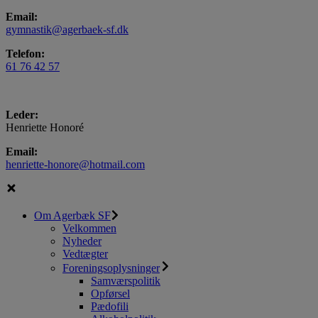
Email:
gymnastik@agerbaek-sf.dk
Telefon:
61 76 42 57
Leder:
Henriette Honoré
Email:
henriette-honore@hotmail.com
Om Agerbæk SF
Velkommen
Nyheder
Vedtægter
Foreningsoplysninger
Samværspolitik
Opførsel
Pædofili