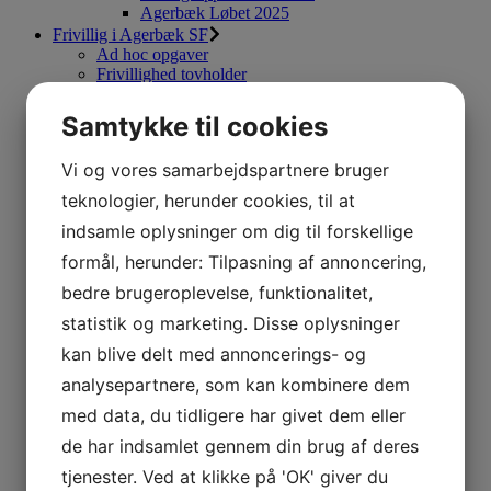
Agerbæk Løbet 2025
Frivillig i Agerbæk SF
Ad hoc opgaver
Frivillighed tovholder
Sponsor
Badminton
Samtykke til cookies
Præmiespil
Fodbold
Vi og vores samarbejdspartnere bruger
Sportsgrene
Løb og motion
teknologier, herunder cookies, til at
Afdelingsledelse
indsamle oplysninger om dig til forskellige
Onlinetilmelding
Padel
formål, herunder: Tilpasning af annoncering,
Velkommen
bedre brugeroplevelse, funktionalitet,
Regler
Betaling / Priser
statistik og marketing. Disse oplysninger
Faste tider
kan blive delt med annoncerings- og
Pay and play
Sponsorer
analysepartnere, som kan kombinere dem
Afdelingsledelse
med data, du tidligere har givet dem eller
Badminton
Nyheder
de har indsamlet gennem din brug af deres
Velkommen
tjenester. Ved at klikke på 'OK' giver du
Online tilmelding