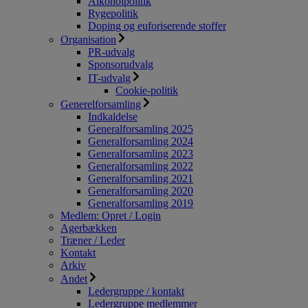
Alkoholpolitik
Rygepolitik
Doping og euforiserende stoffer
Organisation
PR-udvalg
Sponsorudvalg
IT-udvalg
Cookie-politik
Generelforsamling
Indkaldelse
Generalforsamling 2025
Generalforsamling 2024
Generalforsamling 2023
Generalforsamling 2022
Generalforsamling 2021
Generalforsamling 2020
Generalforsamling 2019
Medlem: Opret / Login
Agerbækken
Træner / Leder
Kontakt
Arkiv
Andet
Ledergruppe / kontakt
Ledergruppe medlemmer