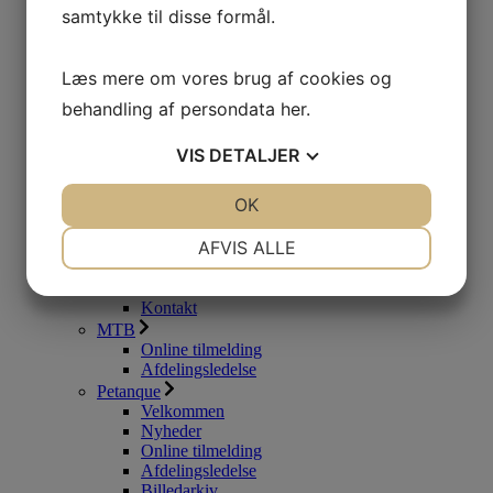
Afdelingsledelse
samtykke til disse formål.
Billedarkiv
Kontakt
Gymnastik
Læs mere om vores brug af cookies og
Nyheder
behandling af persondata
her
.
Online tilmelding
Afdelingsledelse
Billedarkiv
VIS
DETALJER
Fodbold
Velkommen
JA
NEJ
OK
JA
NEJ
Nyheder
Online tilmelding
NØDVENDIGE
PRÆFERENCER
AFVIS ALLE
Afdelingsledelse
Samarbejde EFB
JA
NEJ
JA
NEJ
Billedarkiv
Kontakt
MARKETING
STATISTIK
MTB
Online tilmelding
Afdelingsledelse
Petanque
Velkommen
Nyheder
Online tilmelding
Afdelingsledelse
Billedarkiv