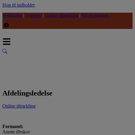
Hop til indholdet
Vedtægter
|
Nyheder
|
Online tilmelding
|
Medlemslogin
Afdelingsledelse
Online tilmelding
Formand:
Anette Ørskov