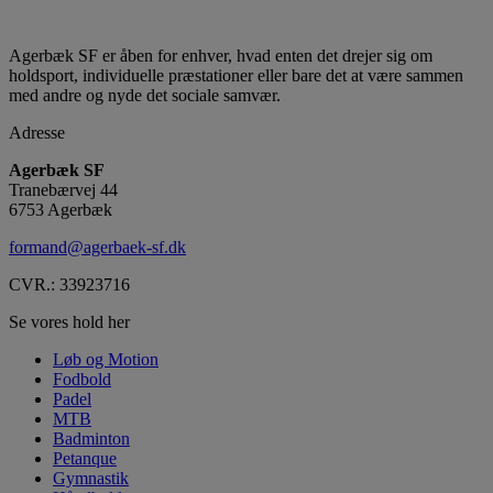
Agerbæk SF er åben for enhver, hvad enten det drejer sig om
holdsport, individuelle præstationer eller bare det at være sammen
med andre og nyde det sociale samvær.
Adresse
Agerbæk SF
Tranebærvej 44
6753 Agerbæk
formand@agerbaek-sf.dk
CVR.: 33923716
Se vores hold her
Løb og Motion
Fodbold
Padel
MTB
Badminton
Petanque
Gymnastik