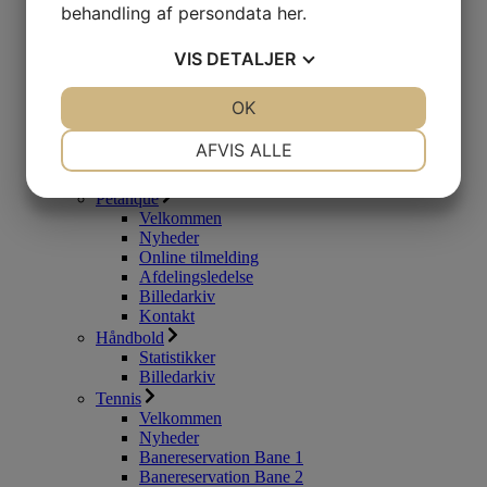
behandling af persondata
her
.
Nyheder
Online tilmelding
Afdelingsledelse
VIS
DETALJER
Samarbejde EFB
Billedarkiv
JA
NEJ
OK
JA
NEJ
Kontakt
MTB
NØDVENDIGE
PRÆFERENCER
AFVIS ALLE
Online tilmelding
Afdelingsledelse
JA
NEJ
JA
NEJ
Petanque
Velkommen
MARKETING
STATISTIK
Nyheder
Online tilmelding
Afdelingsledelse
Billedarkiv
Kontakt
Håndbold
Statistikker
Billedarkiv
Tennis
Velkommen
Nyheder
Banereservation Bane 1
Banereservation Bane 2