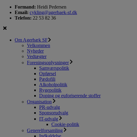
Formand:
Heidi Pedersen
Email:
cykling@agerbaek-sf.dk
Telefon:
22 53 82 36
Om Agerbæk SF
Velkommen
Nyheder
Vedtægter
Foreningsoplysninger
Samværspolitik
Opførsel
Pædofili
Alkoholpolitik
Rygepolitik
Doping og euforiserende stoffer
Organisation
PR-udvalg
Sponsorudvalg
IT-udvalg
Cookie-politik
Generelforsamling
Indkaldelse