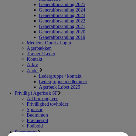
Generalforsamling 2025
Generalforsamling 2024
Generalforsamling 2023
Generalforsamling 2022
Generalforsamling 2021
Generalforsamling 2020
Generalforsamling 2019
Medlem: Opret / Login
Agerbækken
Træner / Leder
Kontakt
Arkiv
Andet
Ledergruppe / kontakt
Ledergruppe medlemmer
Agerbæk Løbet 2025
Frivillig i Agerbæk SF
Ad hoc opgaver
Frivillighed tovholder
Sponsor
Badminton
Præmiespil
Fodbold
Sportsgrene