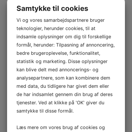
Løb og motion
Samtykke til cookies
Afdelingsledelse
Onlinetilmelding
Padel
Vi og vores samarbejdspartnere bruger
Velkommen
teknologier, herunder cookies, til at
Regler
Betaling / Priser
indsamle oplysninger om dig til forskellige
Faste tider
formål, herunder: Tilpasning af annoncering,
Pay and play
Sponsorer
bedre brugeroplevelse, funktionalitet,
Afdelingsledelse
statistik og marketing. Disse oplysninger
Badminton
Nyheder
kan blive delt med annoncerings- og
Velkommen
Online tilmelding
analysepartnere, som kan kombinere dem
Afdelingsledelse
med data, du tidligere har givet dem eller
Billedarkiv
Kontakt
de har indsamlet gennem din brug af deres
Gymnastik
tjenester. Ved at klikke på 'OK' giver du
Nyheder
Online tilmelding
samtykke til disse formål.
Afdelingsledelse
Billedarkiv
Fodbold
Læs mere om vores brug af cookies og
Velkommen