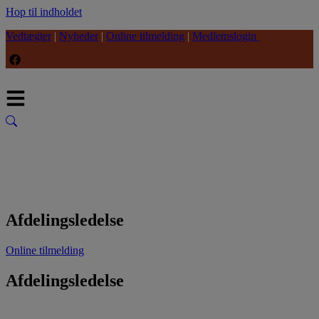
Hop til indholdet
Vedtægter
|
Nyheder
|
Online tilmelding
|
Medlemslogin
Afdelingsledelse
Online tilmelding
Afdelingsledelse