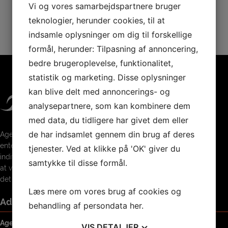
Vi og vores samarbejdspartnere bruger
teknologier, herunder cookies, til at
indsamle oplysninger om dig til forskellige
formål, herunder: Tilpasning af annoncering,
bedre brugeroplevelse, funktionalitet,
statistik og marketing. Disse oplysninger
kan blive delt med annoncerings- og
analysepartnere, som kan kombinere dem
med data, du tidligere har givet dem eller
de har indsamlet gennem din brug af deres
Agerbæk SF er åben for enhver, hvad
enten det drejer sig om holdsport,
tjenester. Ved at klikke på 'OK' giver du
individuelle præstationer eller bare det
samtykke til disse formål.
at være sammen med andre og nyde
det sociale samvær.
Læs mere om vores brug af cookies og
Adresse
behandling af persondata
her
.
Agerbæk SF
VIS
DETALJER