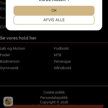
Tranebærvej 44
6753 Agerbæk
JA
NEJ
OK
JA
NEJ
NØDVENDIGE
PRÆFERENCER
formand@agerbaek-sf.dk
AFVIS ALLE
CVR.: 33923716
JA
NEJ
JA
NEJ
MARKETING
STATISTIK
Se vores hold her
Løb og Motion
Fodbold
Padel
MTB
Badminton
Petanque
Gymnastik
Håndbold
Cookie politik
Persondatapolitik
Copyright © 2026
Alle Rettigheder Forbeholdes